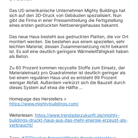
Das US-amerikanische Unternehmen Mighty Buildings hat
sich auf den 3D-Druck von Gebäuden spezialisiert. Nun
gibt die Firma in einer Pressemitteilung die Fertigstellung
eines ersten gedruckten Nettoenergiehauses bekannt.
Das neue Haus besteht aus gedruckten Platten, die vor Ort
montiert werden. Sie bestehen aus einem speziellen, sehr
leichten Material, dessen Zusammensetzung nicht bekannt
ist. Es soll eine deutlich geringere Wärmeleitfähigkeit haben
als Beton.
Zu 60 Prozent kommen recycelte Stoffe zum Einsatz, der
Materialeinsatz pro Quadratmeter ist deutlich geringer als
bei einem regulären Haus und es entsteht 99 Prozent
weniger Abfall. Außerdem verkürzt sich die Bauzeit durch
dieses System auf etwa die Hälfte …
Homepage des Herstellers >
https://www.mightybuildings.com/
Weiterlesen:
https://www.trendsderzukunft.de/mighty-
buildings-druckt-haus-aus-das-mehr-energie-erzeugt-als-
verbraucht/
Tags:
#3DDrucker
#energieWende
#gedrucktesHaus