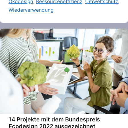
Ökodesign
,
Ressourceneffizienz
,
Umweltschutz
,
Wiederverwendung
14 Projekte mit dem Bundespreis
Ecodesign 2022 ausgezeichnet