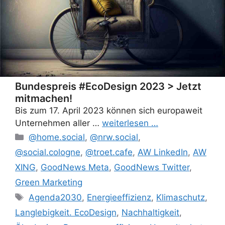
Bundespreis #EcoDesign 2023 > Jetzt
mitmachen!
Bis zum 17. April 2023 können sich europaweit
Unternehmen aller …
weiterlesen …
Categories
@home.social
,
@nrw.social
,
@social.cologne
,
@troet.cafe
,
AW LinkedIn
,
AW
XING
,
GoodNews Meta
,
GoodNews Twitter
,
Green Marketing
Tags
Agenda2030
,
Energieeffizienz
,
Klimaschutz
,
Langlebigkeit. EcoDesign
,
Nachhaltigkeit
,