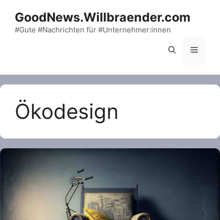
Skip
GoodNews.Willbraender.com
to
content
#Gute #Nachrichten für #Unternehmer:innen
Menu
Ökodesign