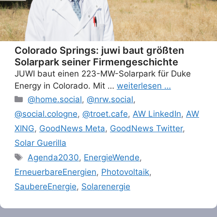
Colorado Springs: juwi baut größten
Solarpark seiner Firmengeschichte
JUWI baut einen 223-MW-Solarpark für Duke
Energy in Colorado. Mit …
weiterlesen …
Categories
@home.social
,
@nrw.social
,
@social.cologne
,
@troet.cafe
,
AW LinkedIn
,
AW
XING
,
GoodNews Meta
,
GoodNews Twitter
,
Solar Guerilla
Tags
Agenda2030
,
EnergieWende
,
ErneuerbareEnergien
,
Photovoltaik
,
SaubereEnergie
,
Solarenergie