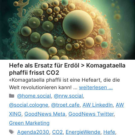
Hefe als Ersatz für Erdöl > Komagataella
phaffii frisst CO2
«Komagataella phaffii ist eine Hefeart, die die
Welt revolutionieren kann! …
weiterlesen …
Categories
@home.social
,
@nrw.social
,
@social.cologne
,
@troet.cafe
,
AW LinkedIn
,
AW
XING
,
GoodNews Meta
,
GoodNews Twitter
,
Green Marketing
Tags
Agenda2030
,
CO2
,
EnergieWende
,
Hefe
,