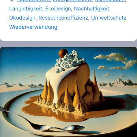
Langlebigkeit. EcoDesign
,
Nachhaltigkeit
,
Ökodesign
,
Ressourceneffizienz
,
Umweltschutz
,
Wiederverwendung