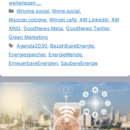
weiterlesen …
Categories
@home.social
,
@nrw.social
,
@social.cologne
,
@troet.cafe
,
AW LinkedIn
,
AW
XING
,
GoodNews Meta
,
GoodNews Twitter
,
Green Marketing
Tags
Agenda2030
,
BezahlbareEnergie
,
Energiespeicher
,
EnergieWende
,
ErneuerbareEnergien
,
SaubereEnergie