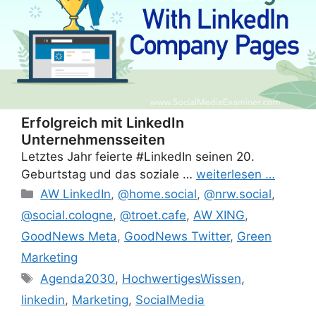
Erfolgreich mit LinkedIn
Unternehmensseiten
Letztes Jahr feierte #LinkedIn seinen 20.
Geburtstag und das soziale …
weiterlesen …
Categories
AW LinkedIn
,
@home.social
,
@nrw.social
,
@social.cologne
,
@troet.cafe
,
AW XING
,
GoodNews Meta
,
GoodNews Twitter
,
Green
Marketing
Tags
Agenda2030
,
HochwertigesWissen
,
linkedin
,
Marketing
,
SocialMedia