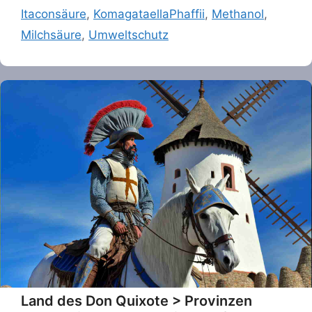
Itaconsäure
,
KomagataellaPhaffii
,
Methanol
,
Milchsäure
,
Umweltschutz
Land des Don Quixote > Provinzen