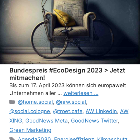
Bundespreis #EcoDesign 2023 > Jetzt
mitmachen!
Bis zum 17. April 2023 können sich europaweit
Unternehmen aller …
weiterlesen …
Categories
@home.social
,
@nrw.social
,
@social.cologne
,
@troet.cafe
,
AW LinkedIn
,
AW
XING
,
GoodNews Meta
,
GoodNews Twitter
,
Green Marketing
Tags
Agenda2030
,
Energieeffizienz
,
Klimaschutz
,