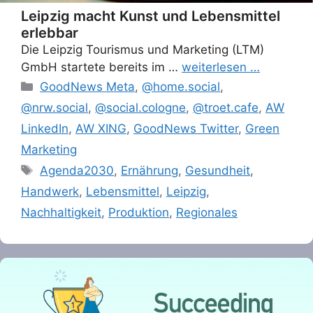
Leipzig macht Kunst und Lebensmittel
erlebbar
Die Leipzig Tourismus und Marketing (LTM)
GmbH startete bereits im …
weiterlesen …
Categories
GoodNews Meta
,
@home.social
,
@nrw.social
,
@social.cologne
,
@troet.cafe
,
AW
LinkedIn
,
AW XING
,
GoodNews Twitter
,
Green
Marketing
Tags
Agenda2030
,
Ernährung
,
Gesundheit
,
Handwerk
,
Lebensmittel
,
Leipzig
,
Nachhaltigkeit
,
Produktion
,
Regionales