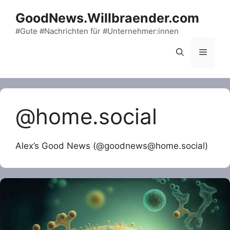
Skip
GoodNews.Willbraender.com
to
content
#Gute #Nachrichten für #Unternehmer:innen
Menu
@home.social
Alex’s Good News (@goodnews@home.social)