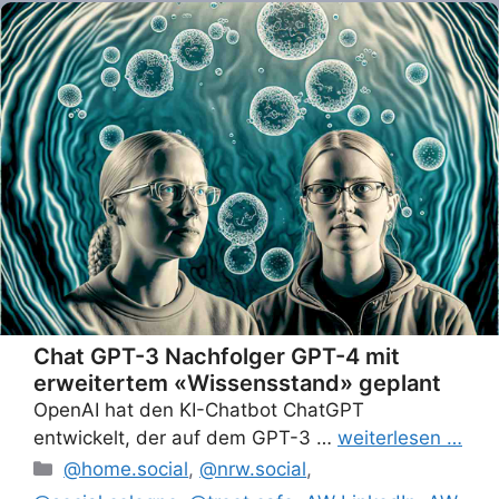
Chat GPT-3 Nachfolger GPT-4 mit
erweitertem «Wissensstand» geplant
OpenAI hat den KI-Chatbot ChatGPT
entwickelt, der auf dem GPT-3 …
weiterlesen …
Categories
@home.social
,
@nrw.social
,