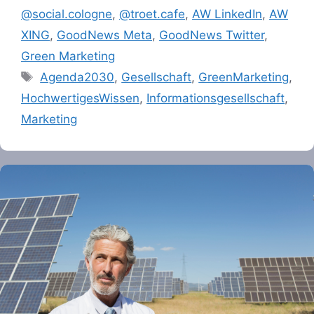
@social.cologne
,
@troet.cafe
,
AW LinkedIn
,
AW
XING
,
GoodNews Meta
,
GoodNews Twitter
,
Green Marketing
Tags
Agenda2030
,
Gesellschaft
,
GreenMarketing
,
HochwertigesWissen
,
Informationsgesellschaft
,
Marketing