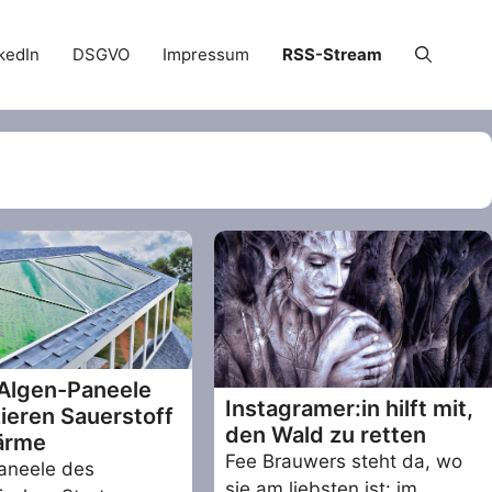
kedIn
DSGVO
Impressum
RSS-Stream
Algen-Paneele
Instagramer:in hilft mit,
ieren Sauerstoff
den Wald zu retten
ärme
Fee Brauwers steht da, wo
aneele des
sie am liebsten ist: im …