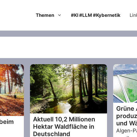
Themen
#KI #LLM #Kybernetik
Lin
Grüne 
produz
Aktuell 10,2 Millionen
 beim
und W
Hektar Waldfläche in
Algen-P
Deutschland