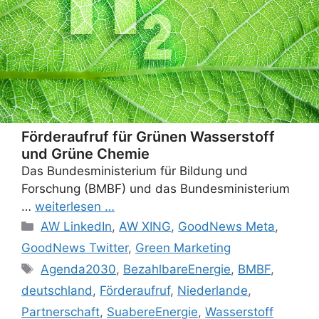
Förderaufruf für Grünen Wasserstoff
und Grüne Chemie
Das Bundesministerium für Bildung und
Forschung (BMBF) und das Bundesministerium
…
weiterlesen …
Categories
AW LinkedIn
,
AW XING
,
GoodNews Meta
,
GoodNews Twitter
,
Green Marketing
Tags
Agenda2030
,
BezahlbareEnergie
,
BMBF
,
deutschland
,
Förderaufruf
,
Niederlande
,
Partnerschaft
,
SuabereEnergie
,
Wasserstoff