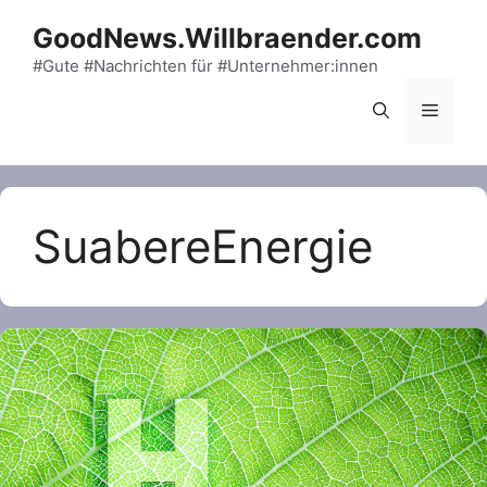
Skip
GoodNews.Willbraender.com
to
content
#Gute #Nachrichten für #Unternehmer:innen
Menu
SuabereEnergie