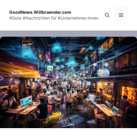
Skip
to
GoodNews.Willbraender.com
Menu
#Gute #Nachrichten für #Unternehmer:innen
content