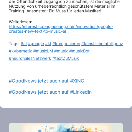
der Öffentlichkeit zugänglich zu machen, ist die mögliche
Nutzung von urheberrechtlich geschütztem Material im
Training. Ansonsten: Ein Muss für jeden Musiker!
Weiterlesen:
https://interestingengineering.com/innovation/google-
creates-new-text-to-music-ai
Tags:
#aI
#google
#kI
#komponieren
#künstlicheIntelligenz
#kybernetik
#musicLM
#musik
#musikBot
#neuronalesNetzwerk
#textZuMusik
#GoodNews jetzt auch auf #XING
#GoodNews jetzt auch auf #LinkedIn