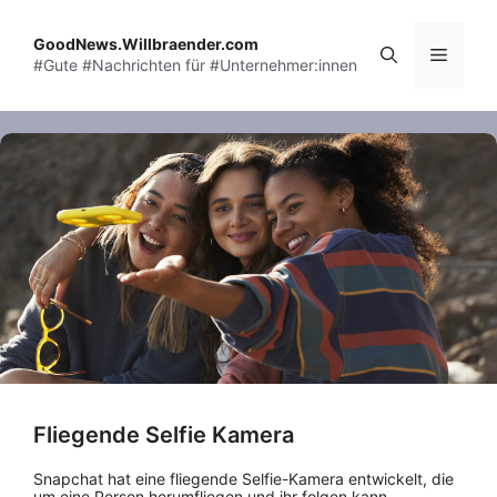
Skip
to
GoodNews.Willbraender.com
Menu
#Gute #Nachrichten für #Unternehmer:innen
content
Fliegende Selfie Kamera
Snapchat hat eine fliegende Selfie-Kamera entwickelt, die
um eine Person herumfliegen und ihr folgen kann.