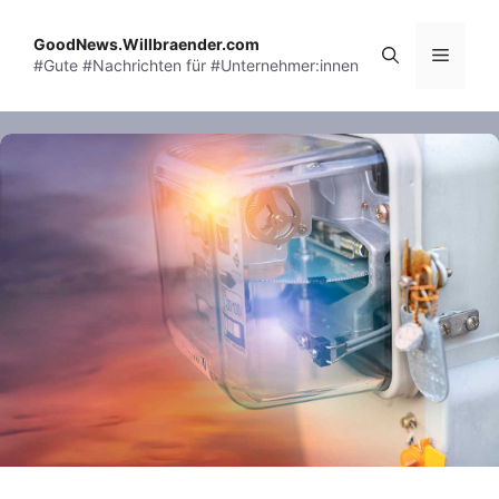
Skip
to
GoodNews.Willbraender.com
Menu
#Gute #Nachrichten für #Unternehmer:innen
content