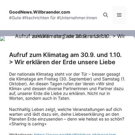
Skip
to
GoodNews.Willbraender.com
Menu
#Gute #Nachrichten für #Unternehmer:innen
content
Aufruf zum Klimatag am 30.9. und 1.10.
> Wir erklären der Erde unsere Liebe
Der nationale Klimatag steht vor der Tür – besser gesagt
die Klimatage am Freitag (30. September) und Samstag (1.
Oktober). An diesen Tagen rufen der Verein «Wir sind
Klima» und dessen diverse Partnerinnen und Partner dazu
auf, unserer Erde die Liebe zu erklären. Nicht nur in
Worten, sondern auch in Taten.
Nachhaltig Leben zeigt, welche Veranstaltungen auf dich
warten und lädt dazu ein, deine Liebeserklärung an den
Planeten Erde einzusenden – denn wie heisst es so schön?
«Sharing is caring»
Weiterlesen:
https://www.nachhaltigleben.ch/news/am-