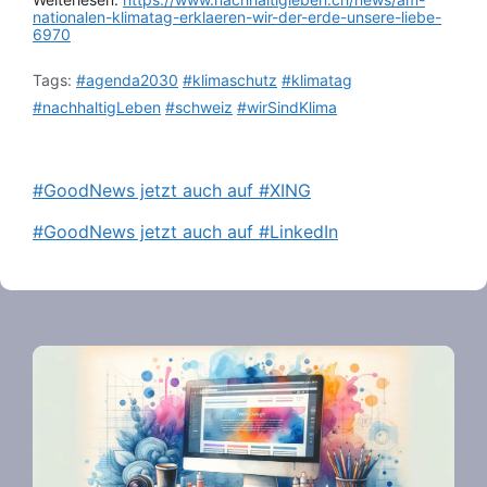
nationalen-klimatag-erklaeren-wir-der-erde-unsere-liebe-
6970
Tags:
#agenda2030
#klimaschutz
#klimatag
#nachhaltigLeben
#schweiz
#wirSindKlima
#GoodNews jetzt auch auf #XING
#GoodNews jetzt auch auf #LinkedIn