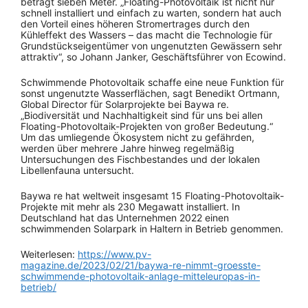
beträgt sieben Meter. „Floating-Photovoltaik ist nicht nur
schnell installiert und einfach zu warten, sondern hat auch
den Vorteil eines höheren Stromertrages durch den
Kühleffekt des Wassers – das macht die Technologie für
Grundstückseigentümer von ungenutzten Gewässern sehr
attraktiv“, so Johann Janker, Geschäftsführer von Ecowind.
Schwimmende Photovoltaik schaffe eine neue Funktion für
sonst ungenutzte Wasserflächen, sagt Benedikt Ortmann,
Global Director für Solarprojekte bei Baywa re.
„Biodiversität und Nachhaltigkeit sind für uns bei allen
Floating-Photovoltaik-Projekten von großer Bedeutung.“
Um das umliegende Ökosystem nicht zu gefährden,
werden über mehrere Jahre hinweg regelmäßig
Untersuchungen des Fischbestandes und der lokalen
Libellenfauna untersucht.
Baywa re hat weltweit insgesamt 15 Floating-Photovoltaik-
Projekte mit mehr als 230 Megawatt installiert. In
Deutschland hat das Unternehmen 2022 einen
schwimmenden Solarpark in Haltern in Betrieb genommen.
Weiterlesen:
https://www.pv-
magazine.de/2023/02/21/baywa-re-nimmt-groesste-
schwimmende-photovoltaik-anlage-mitteleuropas-in-
betrieb/