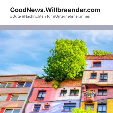
Skip
GoodNews.Willbraender.com
to
content
#Gute #Nachrichten für #Unternehmer:innen