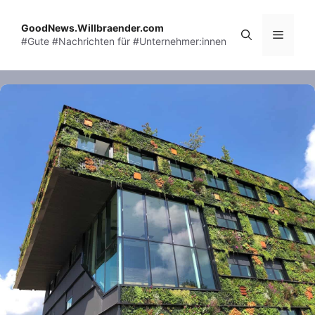
Skip
to
GoodNews.Willbraender.com
Menu
#Gute #Nachrichten für #Unternehmer:innen
content