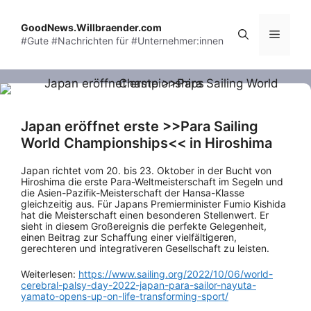
Skip
to
GoodNews.Willbraender.com
Menu
#Gute #Nachrichten für #Unternehmer:innen
content
Japan eröffnet erste >>Para Sailing
World Championships<< in Hiroshima
Japan richtet vom 20. bis 23. Oktober in der Bucht von
Hiroshima die erste Para-Weltmeisterschaft im Segeln und
die Asien-Pazifik-Meisterschaft der Hansa-Klasse
gleichzeitig aus. Für Japans Premierminister Fumio Kishida
hat die Meisterschaft einen besonderen Stellenwert. Er
sieht in diesem Großereignis die perfekte Gelegenheit,
einen Beitrag zur Schaffung einer vielfältigeren,
gerechteren und integrativeren Gesellschaft zu leisten.
Weiterlesen:
https://www.sailing.org/2022/10/06/world-
cerebral-palsy-day-2022-japan-para-sailor-nayuta-
yamato-opens-up-on-life-transforming-sport/