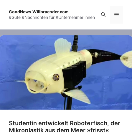
Skip
to
GoodNews.Willbraender.com
Menu
#Gute #Nachrichten für #Unternehmer:innen
content
Studentin entwickelt Roboterfisch, der
Mikroplastik aus dem Meer »frisst«