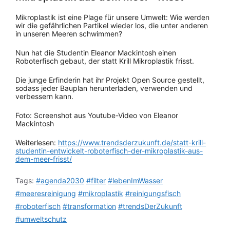
Mikroplastik ist eine Plage für unsere Umwelt: Wie werden
wir die gefährlichen Partikel wieder los, die unter anderen
in unseren Meeren schwimmen?
Nun hat die Studentin Eleanor Mackintosh einen
Roboterfisch gebaut, der statt Krill Mikroplastik frisst.
Die junge Erfinderin hat ihr Projekt Open Source gestellt,
sodass jeder Bauplan herunterladen, verwenden und
verbessern kann.
Foto: Screenshot aus Youtube-Video von Eleanor
Mackintosh
Weiterlesen:
https://www.trendsderzukunft.de/statt-krill-
studentin-entwickelt-roboterfisch-der-mikroplastik-aus-
dem-meer-frisst/
Tags:
#agenda2030
#filter
#lebenImWasser
#meeresreinigung
#mikroplastik
#reinigungsfisch
#roboterfisch
#transformation
#trendsDerZukunft
#umweltschutz