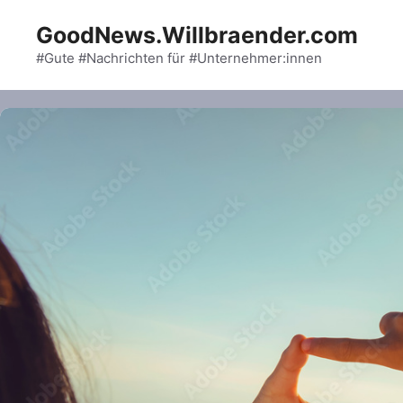
Skip
GoodNews.Willbraender.com
to
content
#Gute #Nachrichten für #Unternehmer:innen