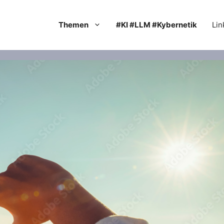
Themen
#KI #LLM #Kybernetik
Lin