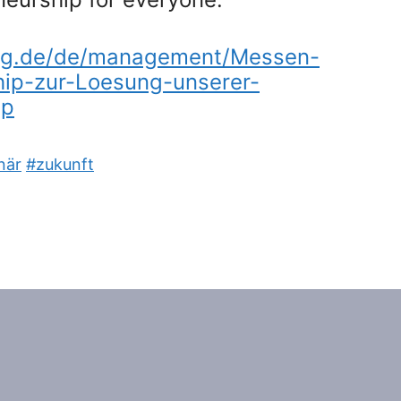
log.de/de/management/Messen-
hip-zur-Loesung-unserer-
hp
när
#zukunft