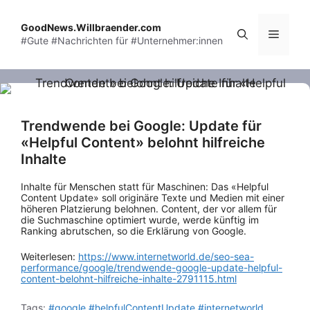
Skip
to
GoodNews.Willbraender.com
Menu
#Gute #Nachrichten für #Unternehmer:innen
content
Trendwende bei Google: Update für
«Helpful Content» belohnt hilfreiche
Inhalte
Inhalte für Menschen statt für Maschinen: Das «Helpful
Content Update» soll originäre Texte und Medien mit einer
höheren Platzierung belohnen. Content, der vor allem für
die Suchmaschine optimiert wurde, werde künftig im
Ranking abrutschen, so die Erklärung von Google.
Weiterlesen:
https://www.internetworld.de/seo-sea-
performance/google/trendwende-google-update-helpful-
content-belohnt-hilfreiche-inhalte-2791115.html
Tags:
#google
#helpfulContentUpdate
#internetworld