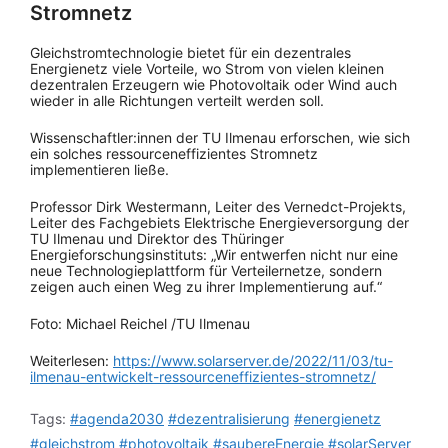
Stromnetz
Gleichstromtechnologie bietet für ein dezentrales
Energienetz viele Vorteile, wo Strom von vielen kleinen
dezentralen Erzeugern wie Photovoltaik oder Wind auch
wieder in alle Richtungen verteilt werden soll.
Wissenschaftler:innen der TU Ilmenau erforschen, wie sich
ein solches ressourceneffizientes Stromnetz
implementieren ließe.
Professor Dirk Westermann, Leiter des Vernedct-Projekts,
Leiter des Fachgebiets Elektrische Energieversorgung der
TU Ilmenau und Direktor des Thüringer
Energieforschungsinstituts: „Wir entwerfen nicht nur eine
neue Technologieplattform für Verteilernetze, sondern
zeigen auch einen Weg zu ihrer Implementierung auf.“
Foto: Michael Reichel /TU Ilmenau
Weiterlesen:
https://www.solarserver.de/2022/11/03/tu-
ilmenau-entwickelt-ressourceneffizientes-stromnetz/
Tags:
#agenda2030
#dezentralisierung
#energienetz
#gleichstrom
#photovoltaik
#saubereEnergie
#solarServer