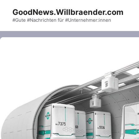
Skip
GoodNews.Willbraender.com
to
content
#Gute #Nachrichten für #Unternehmer:innen