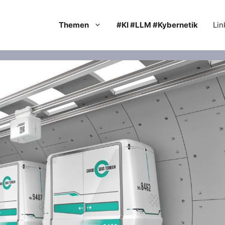
Themen
#KI #LLM #Kybernetik
Lin