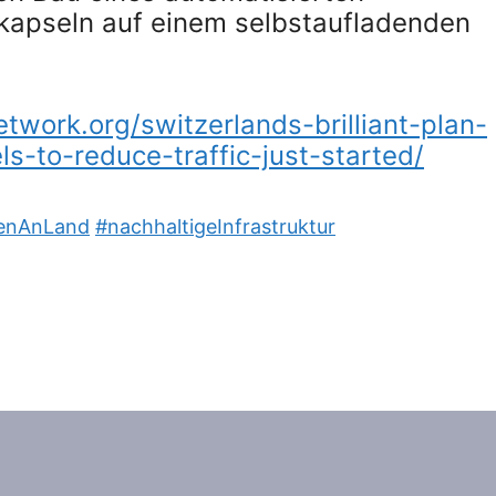
tkapseln auf einem selbstaufladenden
work.org/switzerlands-brilliant-plan-
s-to-reduce-traffic-just-started/
enAnLand
#nachhaltigeInfrastruktur