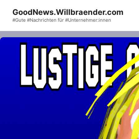
Skip
GoodNews.Willbraender.com
to
content
#Gute #Nachrichten für #Unternehmer:innen