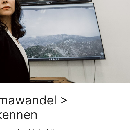
imawandel >
kennen