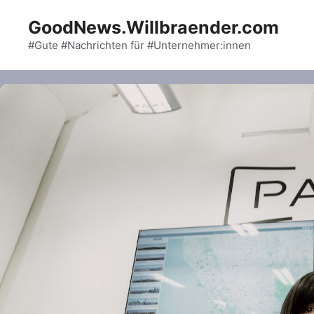
Skip
GoodNews.Willbraender.com
to
content
#Gute #Nachrichten für #Unternehmer:innen