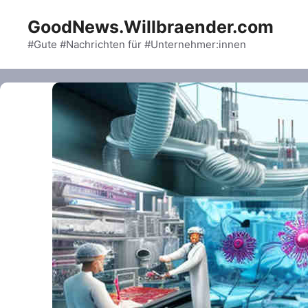
Skip
GoodNews.Willbraender.com
to
content
#Gute #Nachrichten für #Unternehmer:innen