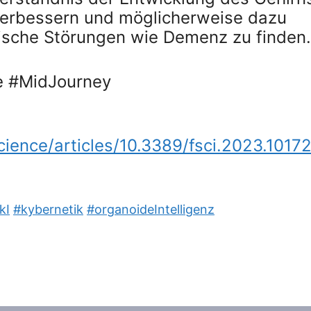
verbessern und möglicherweise dazu
ische Störungen wie Demenz zu finden.
ge #MidJourney
cience/articles/10.3389/fsci.2023.1017
kI
#kybernetik
#organoideIntelligenz