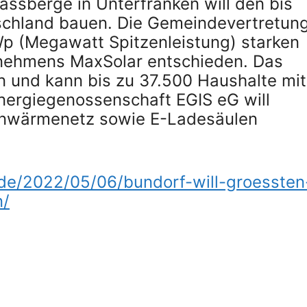
ssberge in Unterfranken will den bis
tschland bauen. Die Gemeindevertretun
Wp (Megawatt Spitzenleistung) starken
rnehmens MaxSolar entschieden. Das
en und kann bis zu 37.500 Haushalte mit
nergiegenossenschaft EGIS eG will
ernwärmenetz sowie E-Ladesäulen
.de/2022/05/06/bundorf-will-groessten
n/