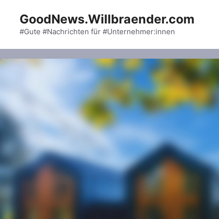
Skip
GoodNews.Willbraender.com
to
content
#Gute #Nachrichten für #Unternehmer:innen