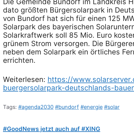
Die Gemeinde Bundorf im Landkreis Ha
dato größten Bürgersolarpark in Deu
von Bundorf hat sich für einen 125 M
Solarpark des bayerischen Solarunte
Solarkraftwerk soll 85 Mio. Euro kost
grünem Strom versorgen. Die Bürgere
neben dem Solarpark ein örtliches F
errichten.
Weiterlesen:
https://www.solarserver
buergersolarpark-deutschlands-baue
Tags:
#agenda2030
#bundorf
#energie
#solar
#GoodNews jetzt auch auf #XING