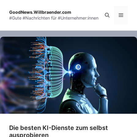
Skip
to
GoodNews.Willbraender.com
Menu
#Gute #Nachrichten für #Unternehmer:innen
content
Die besten KI-Dienste zum selbst
ausprobieren