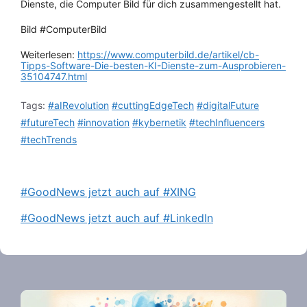
Dienste, die Computer Bild für dich zusammengestellt hat.
Bild #ComputerBild
Weiterlesen:
https://www.computerbild.de/artikel/cb-
Tipps-Software-Die-besten-KI-Dienste-zum-Ausprobieren-
35104747.html
Tags:
#aIRevolution
#cuttingEdgeTech
#digitalFuture
#futureTech
#innovation
#kybernetik
#techInfluencers
#techTrends
#GoodNews jetzt auch auf #XING
#GoodNews jetzt auch auf #LinkedIn