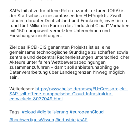
SAPs Initiative für offene Referenzarchitekturen (ORA) ist
der Startschuss eines umfassenden EU-Projekts. Zwölf
Länder, darunter Deutschland und Frankreich, investieren
rund fünf Milliarden Euro in das “Industrial Cloud” Vorhaben
mit 150 europaweit vernetzten Unternehmen und
Forschungseinrichtungen.
Ziel des IPCEI-CIS genannten Projekts ist es, eine
gemeinsame technologische Grundlage zu schaffen sowie
zentrale und dezentral Rechenleistungen unterschiedlicher
Akteure unter fairen Wettbewerbsbedingungen
zusammenzuführen – damit soll anbieterunabhängige
Datenverarbeitung über Landesgrenzen hinweg möglich
sein.
Weiterlesen:
https://www.heise.de/news/EU-Grossprojekt-
SAP-soll-offene-europaeische-Cloud-Infrastruktur-
entwickeln-8037049.html
Tags:
#cloud
#digitalisierung
#europeanCloud
#hochwertigesWissen
#industrie
#sAP