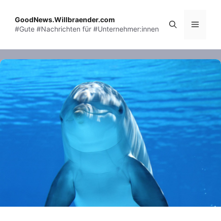
Skip
to
GoodNews.Willbraender.com
Menu
#Gute #Nachrichten für #Unternehmer:innen
content