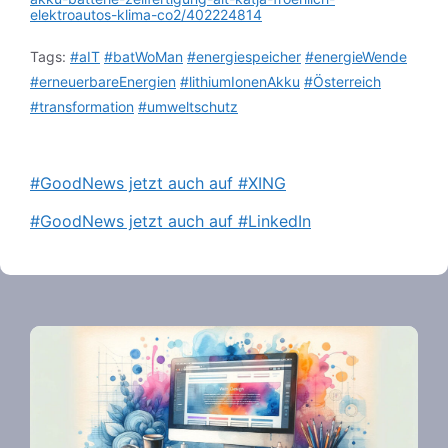
elektroautos-klima-co2/402224814
Tags:
#aIT
#batWoMan
#energiespeicher
#energieWende
#erneuerbareEnergien
#lithiumIonenAkku
#Österreich
#transformation
#umweltschutz
#GoodNews jetzt auch auf #XING
#GoodNews jetzt auch auf #LinkedIn