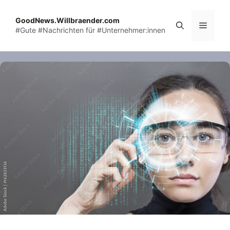
Skip
to
GoodNews.Willbraender.com
Menu
#Gute #Nachrichten für #Unternehmer:innen
content