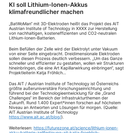
KI soll Lithium-Ionen-Akkus
klimafreundlicher machen
„BatWoMan“ mit 3D-Elektroden heißt das Projekt des AIT
Austrian Institute of Technology in XXXX zur Herstellung
von nachhaltigen, kosteneffizienten und CO2-neutralen
Lithium-Ionen-Batterien.
Beim Befüllen der Zelle wird der Elektrolyt unter Vakuum
von einer Seite eingebracht. Dreidimensionale Elektroden
sollen diesen Prozess deutlich verbessern. „Um das Ganze
schneller und effizienter zu gestalten, wollen wir Strukturen
hineinbringen, die eine Art Kapillarwirkung einbringen“, sagt
Projektleiterin Katja Fröhlich…
Das AIT / Austrian Institute of Technology ist Österreichs
größte außeruniversitäre Forschungseinrichtung und
führend bei der Technologieentwicklung für die „Grand
Challenges“ im Bereich der Infrastrukturthemen der
Zukunft. Rund 1.400 Expert*innen forschen auf höchstem
Niveau an Antworten und Lösungen für morgen. (Quelle:
AIT Austrian Institute of Technology
https://www.ait.ac.at/blog/
).
Weiterlesen:
https://futurezone.at/science/lithium-ionen-
akku-batterie-zellfertigung-ait-katja-froehlich-