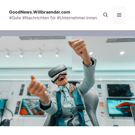
Skip
to
GoodNews.Willbraender.com
Menu
#Gute #Nachrichten für #Unternehmer:innen
content