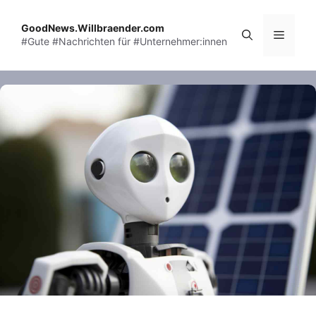
Skip
to
GoodNews.Willbraender.com
Menu
#Gute #Nachrichten für #Unternehmer:innen
content