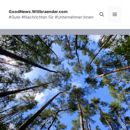
Skip
to
GoodNews.Willbraender.com
Menu
#Gute #Nachrichten für #Unternehmer:innen
content