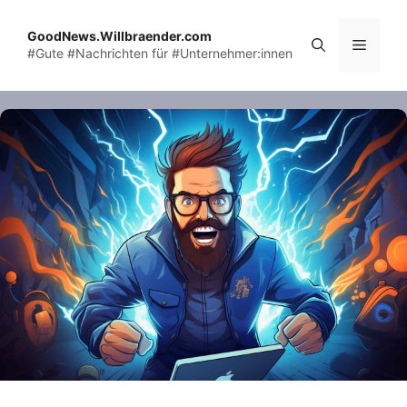
Skip
to
GoodNews.Willbraender.com
Menu
#Gute #Nachrichten für #Unternehmer:innen
content