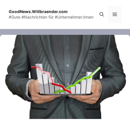
Skip
to
GoodNews.Willbraender.com
Menu
#Gute #Nachrichten für #Unternehmer:innen
content