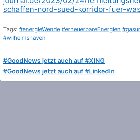
journal.de/2023/02/24/fernleitungsn
schaffen-nord-sued-korridor-fuer-wa
Tags:
#energieWende
#erneuerbareEnergien
#gasun
#wilhelmshaven
#GoodNews jetzt auch auf #XING
#GoodNews jetzt auch auf #LinkedIn