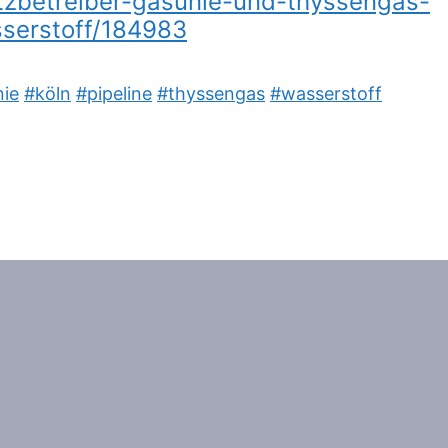
etzbetreiber-gasunie-und-thyssengas-
sserstoff/184983
ie
#köln
#pipeline
#thyssengas
#wasserstoff