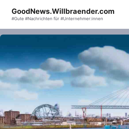
Skip
GoodNews.Willbraender.com
to
content
#Gute #Nachrichten für #Unternehmer:innen