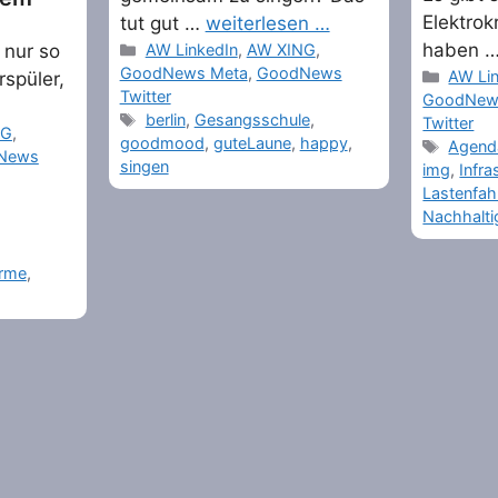
Elektrok
tut gut …
weiterlesen …
Categories
haben 
t nur so
AW LinkedIn
,
AW XING
,
GoodNews Meta
,
GoodNews
Catego
AW Li
rspüler,
Twitter
GoodNew
Tags
berlin
,
Gesangsschule
,
Twitter
NG
,
goodmood
,
guteLaune
,
happy
,
Tags
Agend
News
singen
img
,
Infra
Lastenfah
Nachhalti
rme
,