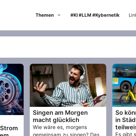
Themen
#KI #LLM #Kybernetik
Lin
Singen am Morgen
So kön
macht glücklich
in Stä
teilwe
Wie wäre es, morgens
 Strom
Es gibt 
dem
gemeinsam zu singen? Das