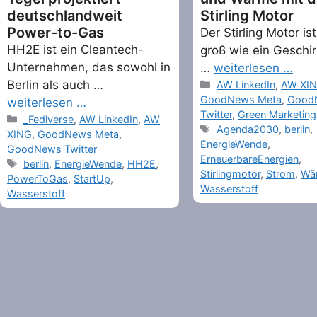
deutschlandweit
Stirling Motor
Power-to-Gas
Der Stirling Motor is
HH2E ist ein Cleantech-
groß wie ein Geschir
Unternehmen, das sowohl in
…
weiterlesen …
Berlin als auch …
Categories
AW LinkedIn
,
AW XI
GoodNews Meta
,
Good
weiterlesen …
Twitter
,
Green Marketing
Categories
_Fediverse
,
AW LinkedIn
,
AW
Tags
Agenda2030
,
berlin
,
XING
,
GoodNews Meta
,
EnergieWende
,
GoodNews Twitter
ErneuerbareEnergien
,
Tags
berlin
,
EnergieWende
,
HH2E
,
Stirlingmotor
,
Strom
,
Wä
PowerToGas
,
StartUp
,
Wasserstoff
Wasserstoff