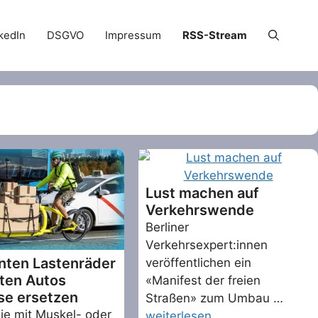
kedIn
DSGVO
Impressum
RSS-Stream
Lust machen auf
Verkehrswende
Berliner
Verkehrsexpert:innen
nten Lastenräder
veröffentlichen ein
dten Autos
«Manifest der freien
ise ersetzen
Straßen» zum Umbau …
sie mit Muskel- oder
weiterlesen …