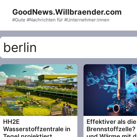
Skip
GoodNews.Willbraender.com
to
content
#Gute #Nachrichten für #Unternehmer:innen
berlin
HH2E
Effektiver als die
Wasserstoffzentrale in
Brennstoffzelle?
Tegel projektiert
und Wärme mit 