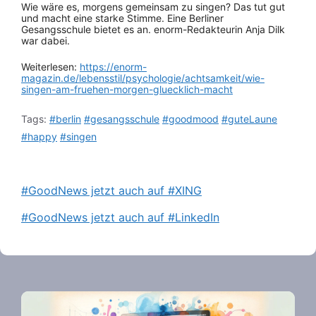
Wie wäre es, morgens gemeinsam zu singen? Das tut gut
und macht eine starke Stimme. Eine Berliner
Gesangsschule bietet es an. enorm-Redakteurin Anja Dilk
war dabei.
Weiterlesen:
https://enorm-
magazin.de/lebensstil/psychologie/achtsamkeit/wie-
singen-am-fruehen-morgen-gluecklich-macht
Tags:
#berlin
#gesangsschule
#goodmood
#guteLaune
#happy
#singen
#GoodNews jetzt auch auf #XING
#GoodNews jetzt auch auf #LinkedIn