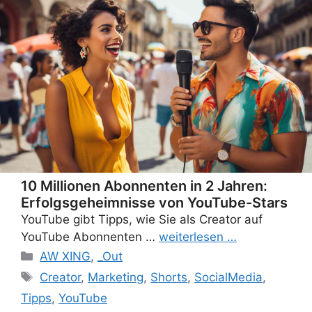
10 Millionen Abonnenten in 2 Jahren:
Erfolgsgeheimnisse von YouTube-Stars
YouTube gibt Tipps, wie Sie als Creator auf
YouTube Abonnenten …
weiterlesen …
Categories
AW XING
,
_Out
Tags
Creator
,
Marketing
,
Shorts
,
SocialMedia
,
Tipps
,
YouTube