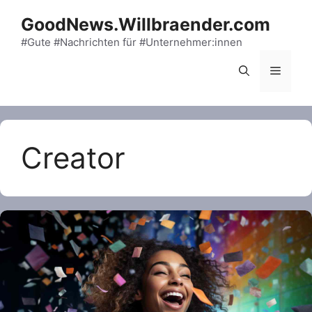
Skip
GoodNews.Willbraender.com
to
content
#Gute #Nachrichten für #Unternehmer:innen
Menu
Creator