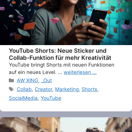
YouTube Shorts: Neue Sticker und
Collab-Funktion für mehr Kreativität
YouTube bringt Shorts mit neuen Funktionen
auf ein neues Level. …
weiterlesen …
Categories
AW XING
,
_Out
Tags
Collab
,
Creator
,
Marketing
,
Shorts
,
SocialMedia
,
YouTube