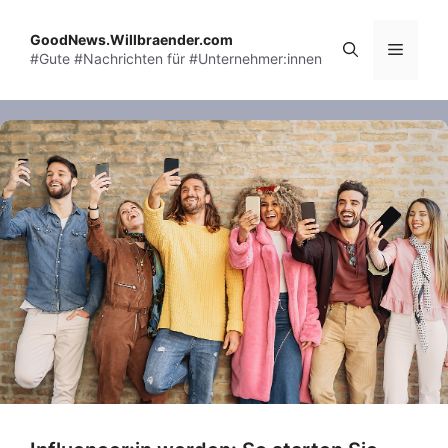
Skip
to
GoodNews.Willbraender.com
Menu
#Gute #Nachrichten für #Unternehmer:innen
content