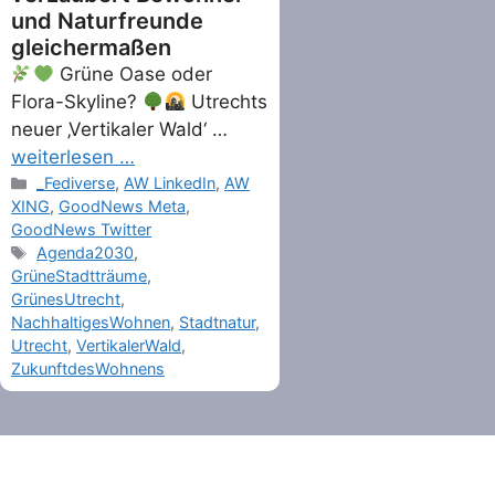
und Naturfreunde
gleichermaßen
Grüne Oase oder
Flora-Skyline?
Utrechts
neuer ‚Vertikaler Wald‘ …
weiterlesen …
Categories
_Fediverse
,
AW LinkedIn
,
AW
XING
,
GoodNews Meta
,
GoodNews Twitter
Tags
Agenda2030
,
GrüneStadtträume
,
GrünesUtrecht
,
NachhaltigesWohnen
,
Stadtnatur
,
Utrecht
,
VertikalerWald
,
ZukunftdesWohnens