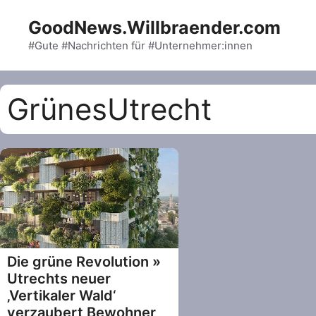
Skip
GoodNews.Willbraender.com
to
content
#Gute #Nachrichten für #Unternehmer:innen
GrünesUtrecht
Die grüne Revolution »
Utrechts neuer
‚Vertikaler Wald‘
verzaubert Bewohner