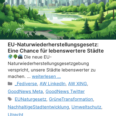
EU-Naturwiederherstellungsgesetz:
Eine Chance für lebenswertere Städte
Die neue EU-
Naturwiederherstellungsgesetzgebung
verspricht, unsere Städte lebenswerter zu
machen. …
weiterlesen …
Categories
_Fediverse
,
AW LinkedIn
,
AW XING
,
GoodNews Meta
,
GoodNews Twitter
Tags
EUNaturgesetz
,
GrüneTransformation
,
NachhaltigeStadtentwicklung
,
Umweltschutz
,
Utrecht