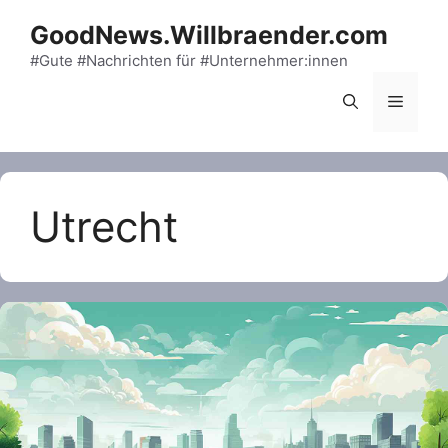
Skip
GoodNews.Willbraender.com
to
content
#Gute #Nachrichten für #Unternehmer:innen
Menu
Utrecht