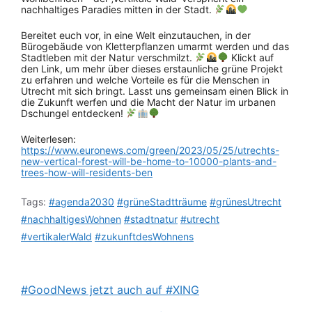
nachhaltiges Paradies mitten in der Stadt.
Bereitet euch vor, in eine Welt einzutauchen, in der
Bürogebäude von Kletterpflanzen umarmt werden und das
Stadtleben mit der Natur verschmilzt.
Klickt auf
den Link, um mehr über dieses erstaunliche grüne Projekt
zu erfahren und welche Vorteile es für die Menschen in
Utrecht mit sich bringt. Lasst uns gemeinsam einen Blick in
die Zukunft werfen und die Macht der Natur im urbanen
Dschungel entdecken!
Weiterlesen:
https://www.euronews.com/green/2023/05/25/utrechts-
new-vertical-forest-will-be-home-to-10000-plants-and-
trees-how-will-residents-ben
Tags:
#agenda2030
#grüneStadtträume
#grünesUtrecht
#nachhaltigesWohnen
#stadtnatur
#utrecht
#vertikalerWald
#zukunftdesWohnens
#GoodNews jetzt auch auf #XING