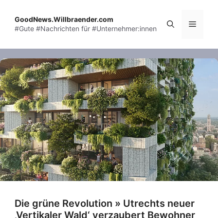
Skip
to
GoodNews.Willbraender.com
Menu
#Gute #Nachrichten für #Unternehmer:innen
content
Die grüne Revolution » Utrechts neuer
‚Vertikaler Wald‘ verzaubert Bewohner