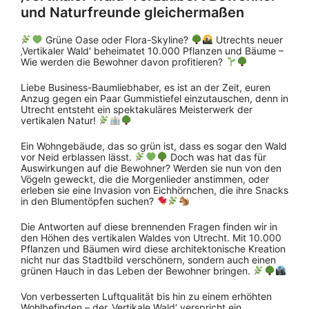
und Naturfreunde gleichermaßen
Grüne Oase oder Flora-Skyline?
Utrechts neuer
‚Vertikaler Wald‘ beheimatet 10.000 Pflanzen und Bäume –
Wie werden die Bewohner davon profitieren?
Liebe Business-Baumliebhaber, es ist an der Zeit, euren
Anzug gegen ein Paar Gummistiefel einzutauschen, denn in
Utrecht entsteht ein spektakuläres Meisterwerk der
vertikalen Natur!
Ein Wohngebäude, das so grün ist, dass es sogar den Wald
vor Neid erblassen lässt.
Doch was hat das für
Auswirkungen auf die Bewohner? Werden sie nun von den
Vögeln geweckt, die die Morgenlieder anstimmen, oder
erleben sie eine Invasion von Eichhörnchen, die ihre Snacks
in den Blumentöpfen suchen?
Die Antworten auf diese brennenden Fragen finden wir in
den Höhen des vertikalen Waldes von Utrecht. Mit 10.000
Pflanzen und Bäumen wird diese architektonische Kreation
nicht nur das Stadtbild verschönern, sondern auch einen
grünen Hauch in das Leben der Bewohner bringen.
Von verbesserten Luftqualität bis hin zu einem erhöhten
Wohlbefinden – der ‚Vertikale Wald‘ verspricht ein