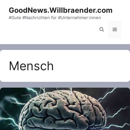
Skip
GoodNews.Willbraender.com
to
content
#Gute #Nachrichten für #Unternehmer:innen
Menu
Mensch