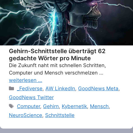
Gehirn-Schnittstelle überträgt 62
gedachte Wörter pro Minute
Die Zukunft naht mit schnellen Schritten,
Computer und Mensch verschmelzen …
weiterlesen …
Categories
_Fediverse
,
AW LinkedIn
,
GoodNews Meta
,
GoodNews Twitter
Tags
Computer
,
Gehirn
,
Kybernetik
,
Mensch
,
NeuroScience
,
Schnittstelle