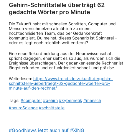
Gehirn-Schnittstelle überträgt 62
gedachte Wörter pro Minute
Die Zukunft naht mit schnellen Schritten, Computer und
Mensch verschmelzen allmählich zu einem
hochtechnisierten Team, das per Gedankenkraft
kommuniziert. Du meinst, dieses Szenario ist Spinnerei –
oder es liegt noch reichlich weit entfernt?
Eine neue Rekordmeldung aus der Neurowissenschaft
spricht dagegen, eher sieht es so aus, als würden sich die
Ereignisse überschlagen. Der gedankenlesende Rechner ist
längst erfunden und er funktioniert schnell und präzise.
Weiterlesen:
https://www.trendsderzukunft.de/gehirn-
schnittstelle-uebertraegt-62-gedachte-woerter-pro-
minute-auf-den-rechner/
Tags:
#computer
#gehirn
#kybernetik
#mensch
#neuroScience
#schnittstelle
#GoodNews jetzt auch auf #XING