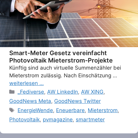
Smart-Meter Gesetz vereinfacht
Photovoltaik Mieterstrom-Projekte
Künftig sind auch virtuelle Summenzähler bei
Mieterstrom zulässig. Nach Einschätzung …
weiterlesen …
Categories
_Fediverse
,
AW LinkedIn
,
AW XING
,
GoodNews Meta
,
GoodNews Twitter
Tags
EnergieWende
,
Eneuerbare
,
Mieterstrom
,
Photovoltaik
,
pvmagazine
,
smartmeter