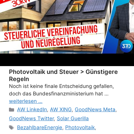
Photovoltaik und Steuer > Günstigere
Regeln
Noch ist keine finale Entscheidung gefallen,
doch das Bundesfinanzministerium hat …
weiterlesen …
Categories
AW LinkedIn
,
AW XING
,
GoodNews Meta
,
GoodNews Twitter
,
Solar Guerilla
Tags
BezahlbareEnergie
,
Photovoltaik
,