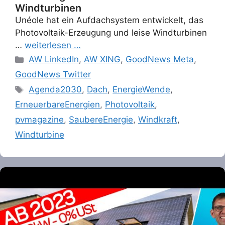
Windturbinen
Unéole hat ein Aufdachsystem entwickelt, das
Photovoltaik-Erzeugung und leise Windturbinen
…
weiterlesen …
Categories
AW LinkedIn
,
AW XING
,
GoodNews Meta
,
GoodNews Twitter
Tags
Agenda2030
,
Dach
,
EnergieWende
,
ErneuerbareEnergien
,
Photovoltaik
,
pvmagazine
,
SaubereEnergie
,
Windkraft
,
Windturbine