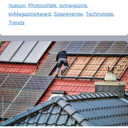
huasun
,
Photovoltaik
,
pvmagazine
,
pvMagazineAward
,
Solarenergie
,
Technologie
,
Trends