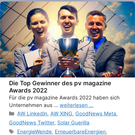
Die Top Gewinner des pv magazine
Awards 2022
Für die pv magazine Awards 2022 haben sich
Unternehmen aus …
weiterlesen …
Categories
AW LinkedIn
,
AW XING
,
GoodNews Meta
,
GoodNews Twitter
,
Solar Guerilla
Tags
EnergieWende
,
ErneuerbareEnergien
,