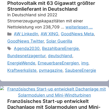
Photovoltaik mit 63 Gigawatt größter
Stromlieferant in Deutschland
In Deutschland sind 2022
Stromerzeugungskapazitäten mit einer
Nettoleistung von 238,709 …
weiterlesen …
Categories
AW LinkedIn
,
AW XING
,
GoodNews Meta
,
GoodNews Twitter
,
Solar Guerilla
Tags
Agenda2030
,
BezahlbareEnergie
,
Bundesnetzagentur
,
deutschland
,
EnergieWende
,
ErneuerbareEnergien
,
img
,
Kraftwerksliste
,
pvmagazine
,
SaubereEnergie
Französisches Start-up entwickelt
Dachanlage mit Solarmodulen und Mini-