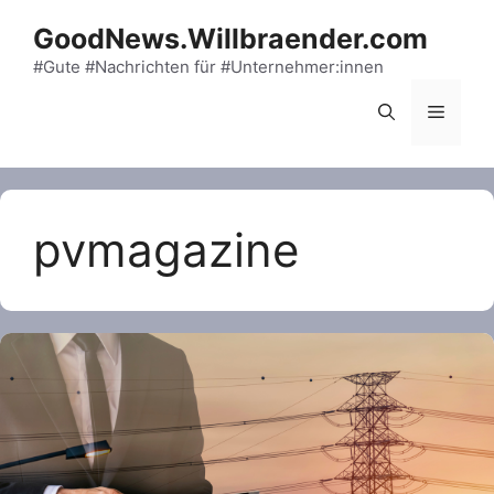
Skip
GoodNews.Willbraender.com
to
content
#Gute #Nachrichten für #Unternehmer:innen
Menu
pvmagazine