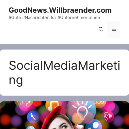
Skip
GoodNews.Willbraender.com
to
content
#Gute #Nachrichten für #Unternehmer:innen
Menu
SocialMediaMarketi
ng