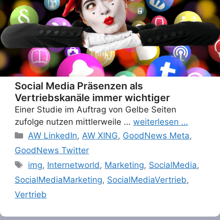
Social Media Präsenzen als
Vertriebskanäle immer wichtiger
Einer Studie im Auftrag von Gelbe Seiten
zufolge nutzen mittlerweile …
weiterlesen …
Categories
AW LinkedIn
,
AW XING
,
GoodNews Meta
,
GoodNews Twitter
Tags
img
,
Internetworld
,
Marketing
,
SocialMedia
,
SocialMediaMarketing
,
SocialMediaVertrieb
,
Vertrieb