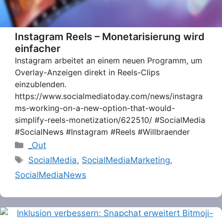
Instagram Reels – Monetarisierung wird
einfacher
Instagram arbeitet an einem neuen Programm, um
Overlay-Anzeigen direkt in Reels-Clips
einzublenden.
https://www.socialmediatoday.com/news/instagra
ms-working-on-a-new-option-that-would-
simplify-reels-monetization/622510/ #SocialMedia
#SocialNews #Instagram #Reels #Willbraender
Categories
_Out
Tags
SocialMedia
,
SocialMediaMarketing
,
SocialMediaNews