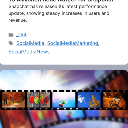
Snapchat has released its latest performance
update, showing steady increases in users and
revenue.
Categories
_Out
Tags
SocialMedia
,
SocialMediaMarketing
,
SocialMediaNews