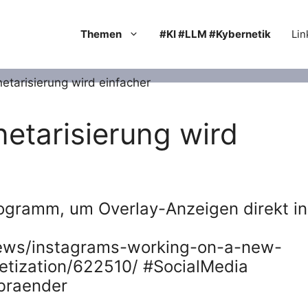
Themen
#KI #LLM #Kybernetik
Lin
etarisierung wird
ogramm, um Overlay-Anzeigen direkt in
ews/instagrams-working-on-a-new-
etization/622510/ #SocialMedia
braender