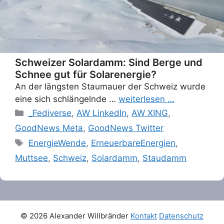
Schweizer Solardamm: Sind Berge und
Schnee gut für Solarenergie?
An der längsten Staumauer der Schweiz wurde
eine sich schlängelnde …
weiterlesen …
Categories
_Fediverse
,
AW LinkedIn
,
AW XING
,
GoodNews Meta
,
GoodNews Twitter
Tags
EnergieWende
,
ErneuerbareEnergien
,
Muttsee
,
Schweiz
,
Solardamm
,
Staudamm
© 2026 Alexander Willbränder
Kontakt
Datenschutz