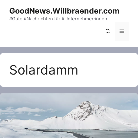
Skip
GoodNews.Willbraender.com
to
content
#Gute #Nachrichten für #Unternehmer:innen
Menu
Solardamm