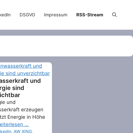
kedIn
DSGVO
Impressum
RSS-Stream
asserkraft und
rgie sind
ichtbar
gie und
sserkraft erzeugen
tzt Energie in Höhe
eiterlesen …
ries
nkedIn
,
AW XING
,