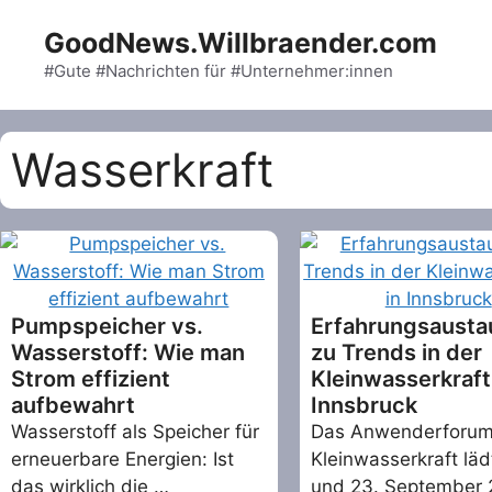
Skip
GoodNews.Willbraender.com
to
content
#Gute #Nachrichten für #Unternehmer:innen
Wasserkraft
Pumpspeicher vs.
Erfahrungsausta
Wasserstoff: Wie man
zu Trends in der
Strom effizient
Kleinwasserkraft
aufbewahrt
Innsbruck
Wasserstoff als Speicher für
Das Anwenderforu
erneuerbare Energien: Ist
Kleinwasserkraft läd
das wirklich die …
und 23. September