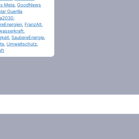
s Meta
,
GoodNews
lar Guerilla
a2030
,
reEnergien
,
FranzAlt
,
nwasserkraft
,
gkeit
,
SaubereEnergie
,
te
,
Umweltschutz
,
ft