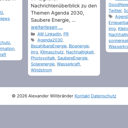
GoodNew
Nachrichtenüberblick zu den
Twitter
,
So
NG
,
Themen Agenda 2030,
Tags
Agend
News
Saubere Energie, …
Erneuerba
weiterlesen …
img
,
Klei
Categories
AW LinkedIn
,
PR
Nachhalti
Tags
Agenda2030
,
sonnensei
chutz
,
BezahlbareEnergie
,
Bioenergie
,
Wasserkra
rmation
,
img
,
Klimaschutz
,
Nachhaltigkeit
,
aft
Photovoltaik
,
SaubereEnergie
,
Solarenergie
,
Wasserkraft
,
Windstrom
© 2026 Alexander Willbränder
Kontakt
Datenschutz