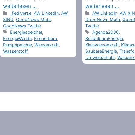
weiterlesen …
weiterlesen …
Categories
Categories
_Fediverse
,
AW LinkedIn
,
AW
AW LinkedIn
,
AW XI
XING
,
GoodNews Meta
,
GoodNews Meta
,
Good
GoodNews Twitter
Twitter
Tags
Tags
Energiespeicher
,
Agenda2030
,
EnergieWende
,
Eneuerbare
,
BezahlbareEnergie
,
Pumpspeicher
,
Wasserkraft
,
Kleinwasserkraft
,
Klimas
Wasserstoff
SaubereEnergie
,
Transfo
Umweltschutz
,
Wasserkr