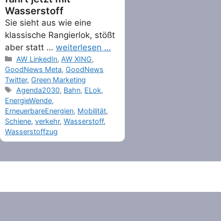
Wasserstoff
Sie sieht aus wie eine
klassische Rangierlok, stößt
aber statt …
weiterlesen …
Categories
AW LinkedIn
,
AW XING
,
GoodNews Meta
,
GoodNews
Twitter
,
Green Marketing
Tags
Agenda2030
,
Bahn
,
ELok
,
EnergieWende
,
ErneuerbareEnergien
,
Mobilität
,
Schiene
,
verkehr
,
Wasserstoff
,
Wasserstoffzug