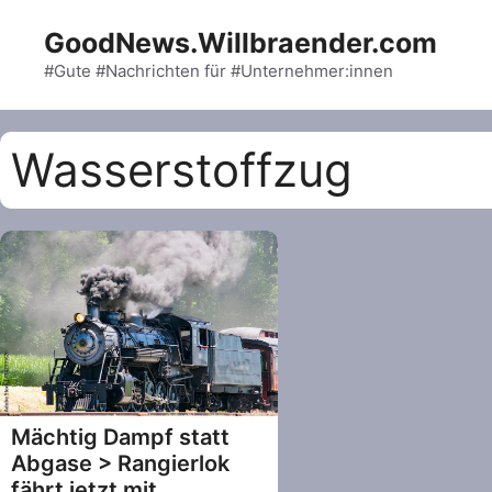
Skip
GoodNews.Willbraender.com
to
content
#Gute #Nachrichten für #Unternehmer:innen
Wasserstoffzug
Mächtig Dampf statt
Abgase > Rangierlok
fährt jetzt mit