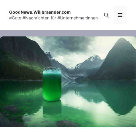
Skip
to
GoodNews.Willbraender.com
Menu
#Gute #Nachrichten für #Unternehmer:innen
content