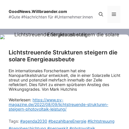
Skip
to
GoodNews.Willbraender.com
Menu
#Gute #Nachrichten für #Unternehmer:innen
content
Lichtstreuende Strukturen steigern die
solare Energieausbeute
Ein internationales Forscherteam hat eine
Nanopartikelstruktur entwickelt, die in einer Solarzelle Licht
streut und potenziell mehrfach innerhalb der Zelle
reflektiert. Dies führt zu einem spürbaren Anstieg des
Wirkungsgrades. Von Mark Hutchins
Weiterlesen:
https://www.pv-
magazine.de/2022/08/09/lichtstreuende-strukturen-
steigern-photovoltaik-leistung/
Tags:
#agenda2030
#bezahlbareEnergie
#lichtstreuung
#nanobeschichtung
#perowskit
#photovoltaik